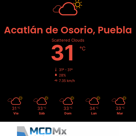
Acatlán de Osorio, Puebla
Scattered Clouds
31
℃
31º - 31º
28%
7.35 km/h
31
33
33
34
33
℃
℃
℃
℃
℃
Vie
Sáb
Dom
Lun
Mar