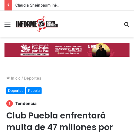
Claudia Sheinbaum iniciará desde Puebla la mayor jornada de reforestación del país
Menú
B
p
Inicio
/
Deportes
Deportes
Puebla
Tendencia
Club Puebla enfrentará
multa de 47 millones por