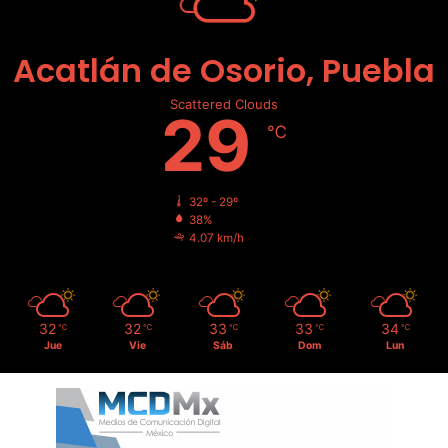
Acatlán de Osorio, Puebla
Scattered Clouds
29
℃
32º - 29º
38%
4.07 km/h
32
32
33
33
34
℃
℃
℃
℃
℃
Jue
Vie
Sáb
Dom
Lun