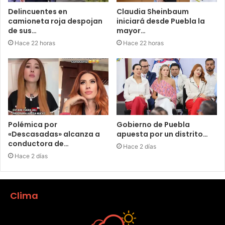
Delincuentes en
Claudia Sheinbaum
camioneta roja despojan
iniciará desde Puebla la
de sus…
mayor…
Hace 22 horas
Hace 22 horas
Polémica por
Gobierno de Puebla
«Descasadas» alcanza a
apuesta por un distrito…
conductora de…
Hace 2 días
Hace 2 días
Clima