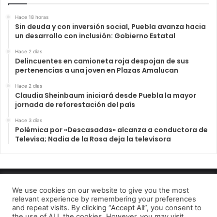
Hace 18 horas
Sin deuda y con inversión social, Puebla avanza hacia
un desarrollo con inclusión: Gobierno Estatal
Hace 2 días
Delincuentes en camioneta roja despojan de sus
pertenencias a una joven en Plazas Amalucan
Hace 2 días
Claudia Sheinbaum iniciará desde Puebla la mayor
jornada de reforestación del país
Hace 3 días
Polémica por «Descasadas» alcanza a conductora de
Televisa; Nadia de la Rosa deja la televisora
INFORME23 PERIODICO DIGITAL 2022
We use cookies on our website to give you the most
relevant experience by remembering your preferences
Aviso de Privacidad
and repeat visits. By clicking “Accept All”, you consent to
the use of ALL the cookies. However, you may visit