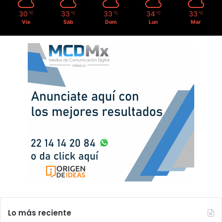
30
33
33
34
33
℃
℃
℃
℃
℃
Vie
Sáb
Dom
Lun
Mar
Lo más reciente