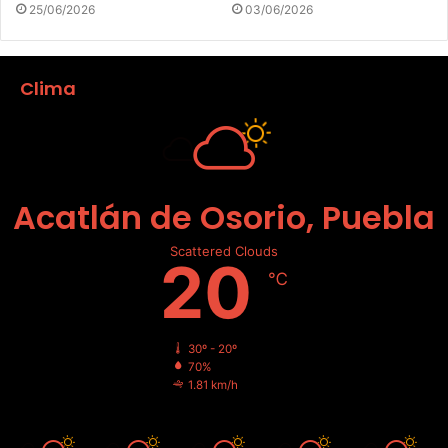
25/06/2026
03/06/2026
Clima
Acatlán de Osorio, Puebla
Scattered Clouds
20
℃
30º - 20º
70%
1.81 km/h