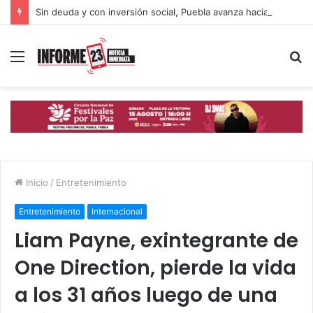
Sin deuda y con inversión social, Puebla avanza hacia un desarrollo con inclusión: Gobierno Estatal
Menú
B
p
Inicio
/
Entretenimiento
Entretenimiento
Internacional
Liam Payne, exintegrante de
One Direction, pierde la vida
a los 31 años luego de una