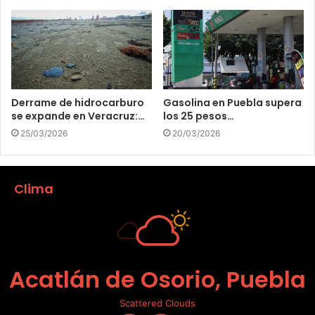
Derrame de hidrocarburo
Gasolina en Puebla supera
se expande en Veracruz:…
los 25 pesos…
25/03/2026
20/03/2026
Clima
Acatlán de Osorio, Puebla
Scattered Clouds