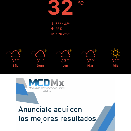
32
℃
32º - 32º
26%
7.26 km/h
32
31
33
33
32
℃
℃
℃
℃
℃
Sáb
Dom
Lun
Mar
Mié