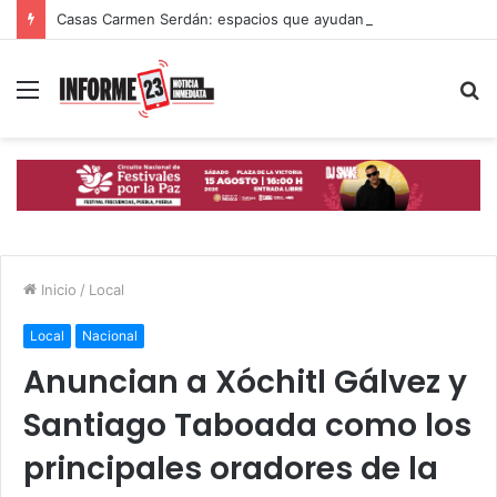
Casas Carmen Serdán: espacios que ayudan a mujeres poblanas a romper ciclos de violencia
Menú
B
p
Inicio
/
Local
Local
Nacional
Anuncian a Xóchitl Gálvez y
Santiago Taboada como los
principales oradores de la