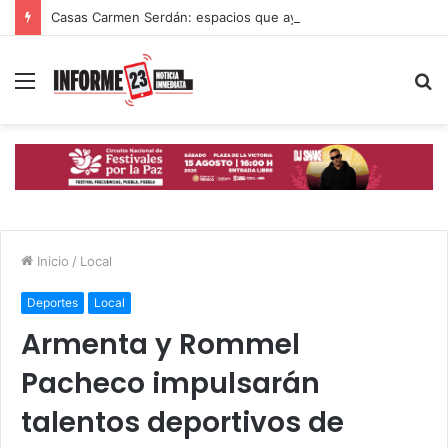
Casas Carmen Serdán: espacios que ayudan a mujeres poblanas a romper ciclos de violencia
Menú
B
p
Inicio
/
Local
Deportes
Local
Armenta y Rommel
Pacheco impulsarán
talentos deportivos de