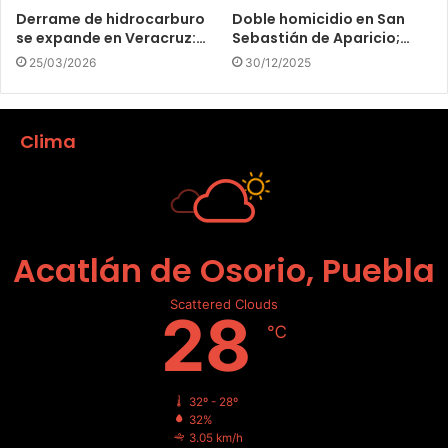
Derrame de hidrocarburo
Doble homicidio en San
se expande en Veracruz:…
Sebastián de Aparicio;…
25/03/2026
30/12/2025
Clima
Acatlán de Osorio, Puebla
Scattered Clouds
28
℃
32º - 28º
32%
3.05 km/h