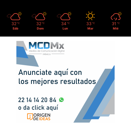
32
32
34
33
31
℃
℃
℃
℃
℃
Sáb
Dom
Lun
Mar
Mié