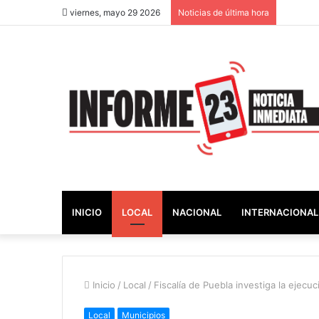
viernes, mayo 29 2026
Noticias de última hora
INICIO
LOCAL
NACIONAL
INTERNACIONAL
Inicio
/
Local
/
Fiscalía de Puebla investiga la ejec
Local
Municipios