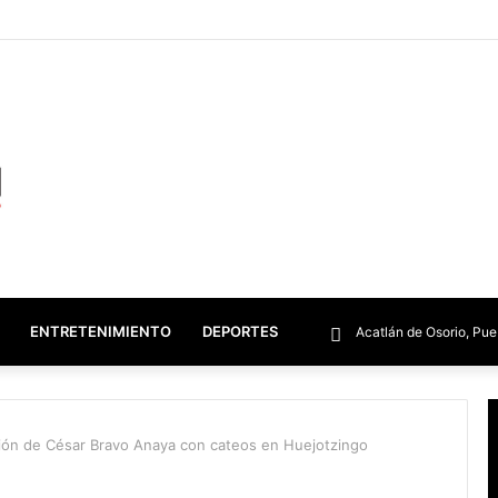
ENTRETENIMIENTO
DEPORTES
Acatlán de Osorio, Pue
ución de César Bravo Anaya con cateos en Huejotzingo