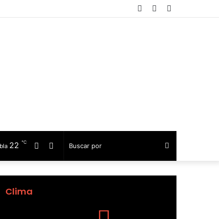
Facebook
Telegram
Barra
lateral
℃
22
Facebook
Telegram
Buscar
bla
por
Clima