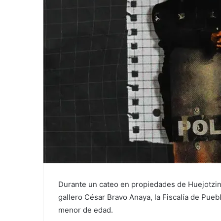
Durante un cateo en propiedades de Huejotzing
gallero César Bravo Anaya, la Fiscalía de Puebl
menor de edad.