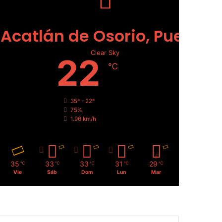
Acatlán de Osorio, Puebla
Clear Sky
22
℃
35º - 22º
75%
1.96 km/h
35
33
33
31
29
℃
℃
℃
℃
℃
Vie
Sáb
Dom
Lun
Mar