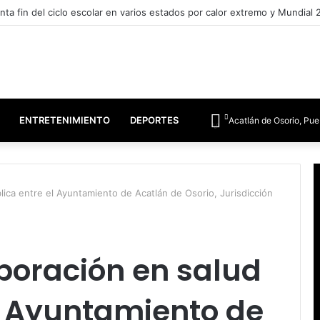
eferente nacional en igualdad laboral y no discriminación
ENTRETENIMIENTO
DEPORTES
Acatlán de Osorio, Pue
lica entre el Ayuntamiento de Acatlán de Osorio, Jurisdicción
boración en salud
l Ayuntamiento de