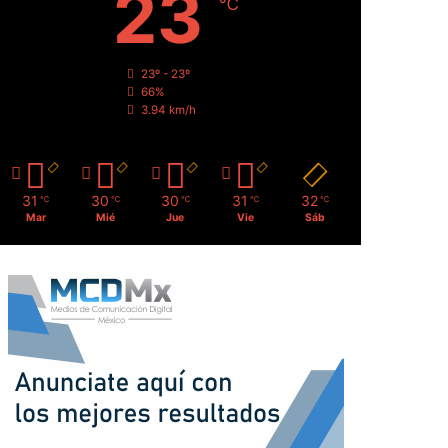
23
℃
23º - 23º
66%
3.94 km/h
31
30
30
31
32
℃
℃
℃
℃
℃
Mar
Mié
Jue
Vie
Sáb