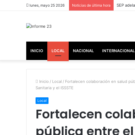
Puebla, r
lunes, mayo 25 2026
Noticias de última hora
INICIO
LOCAL
NACIONAL
INTERNACIONAL
Inicio
/
Local
/
Fortalecen colaboración en salud púb
Sanitaria y el ISSSTE
Local
Fortalecen cola
pública entre e