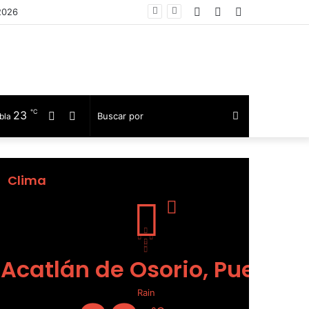
Facebook
Telegram
Barra
lateral
℃
23
Facebook
Telegram
Buscar
bla
por
Clima
Acatlán de Osorio, Puebla
Rain