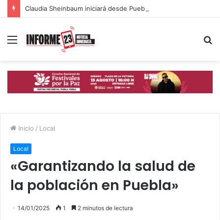
Claudia Sheinbaum iniciará desde Puebla la mayor jornada de reforestación del país
Menú
B
p
Inicio
/
Local
Local
«Garantizando la salud de
la población en Puebla»
14/01/2025
1
2 minutos de lectura