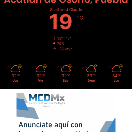
Scattered Clouds
19
℃
32º - 18º
79%
1.88 km/h
32
32
32
33
34
℃
℃
℃
℃
℃
Jue
Vie
Sáb
Dom
Lun