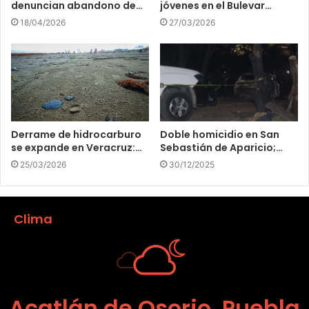
denuncian abandono de…
jóvenes en el Bulevar…
18/04/2026
27/03/2026
Derrame de hidrocarburo
Doble homicidio en San
se expande en Veracruz:…
Sebastián de Aparicio;…
25/03/2026
30/12/2025
Clima
Acatlán de Osorio, Puebla