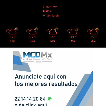
32º - 21º
66%
1.04 km/h
32
32
34
33
32
℃
℃
℃
℃
℃
Dom
Lun
Mar
Mié
Jue