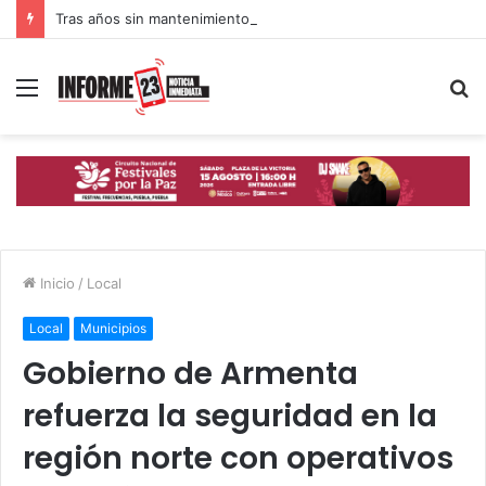
Tras años sin mantenimiento, Gobierno de Puebla acelera rehabilitación de calles y avenidas
Menú
B
p
Inicio
/
Local
Local
Municipios
Gobierno de Armenta
refuerza la seguridad en la
región norte con operativos