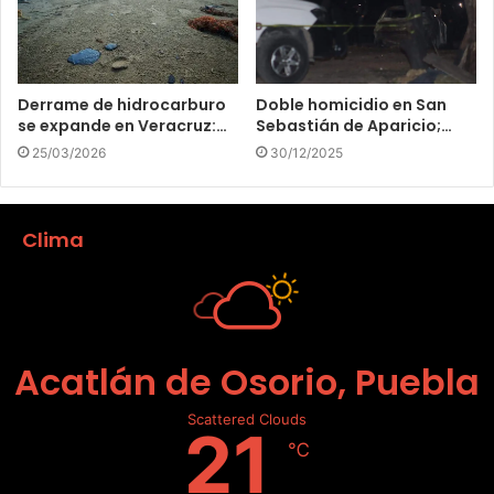
Derrame de hidrocarburo
Doble homicidio en San
se expande en Veracruz:…
Sebastián de Aparicio;…
25/03/2026
30/12/2025
Clima
Acatlán de Osorio, Puebla
Scattered Clouds
21
℃