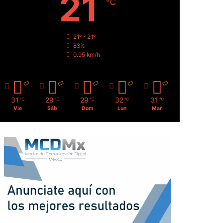
21
℃
21º - 21º
83%
0.95 km/h
31
29
29
32
31
℃
℃
℃
℃
℃
Vie
Sáb
Dom
Lun
Mar