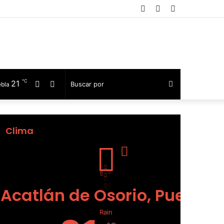
Facebook
Telegram
Barra
lateral
℃
21
Facebook
Telegram
Buscar
ebla
por
Clima
Acatlán de Osorio, Puebla
Rain