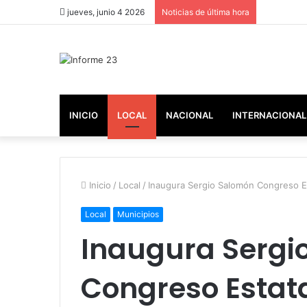
jueves, junio 4 2026
Noticias de última hora
INICIO
LOCAL
NACIONAL
INTERNACIONAL
Inicio
/
Local
/
Inaugura Sergio Salomón Congreso Est
Local
Municipios
Inaugura Sergi
Congreso Estatal