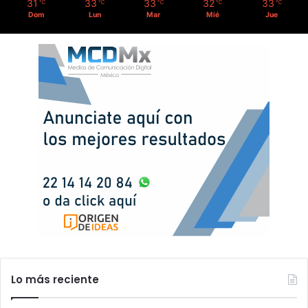
31
33
33
32
33
℃
℃
℃
℃
℃
Dom
Lun
Mar
Mié
Jue
Lo más reciente