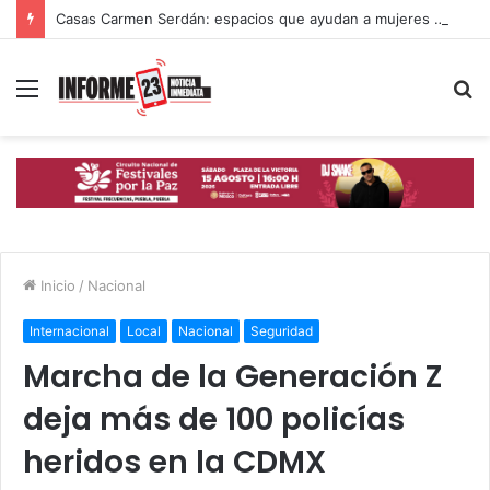
Casas Carmen Serdán: espacios que ayudan a mujeres poblanas a romper ciclos de violencia
Menú
B
p
Inicio
/
Nacional
Internacional
Local
Nacional
Seguridad
Marcha de la Generación Z
deja más de 100 policías
heridos en la CDMX