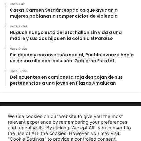
Hace 1 día
Casas Carmen Serdán: espacios que ayudan a
mujeres poblanas a romper ciclos de violencia
Hace 2 días
Huauchinango está de luto: hallan sin vida a una
madre y sus dos hijos en la colonia El Paraíso
Hace 2 días
Sin deuda y con inversión social, Puebla avanza hacia
un desarrollo con inclusión: Gobierno Estatal
Hace 3 días
Delincuentes en camioneta roja despojan de sus
pertenencias a una joven en Plazas Amalucan
INFORME23 PERIODICO DIGITAL 2022
We use cookies on our website to give you the most
relevant experience by remembering your preferences
Aviso de Privacidad
and repeat visits. By clicking “Accept All”, you consent to
the use of ALL the cookies. However, you may visit
Facebook
Telegram
"Cookie Settings" to provide a controlled consent.