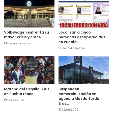
Volkswagen enfrenta su
Localizan a cinco
mayor crisis y crece…
personas desaparecidas
en Puebla;…
Hace 2 semanas
Hace 4 semanas
Marcha del Orgullo LGBT+
Suspenden
en Puebla reúne…
comercialización en
agencia Mazda Serdán
14/06/2026
tras…
12/06/2026