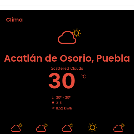
Clima
Acatlán de Osorio, Puebla
Scattered Clouds
30
℃
30º - 30º
31%
8.52 km/h