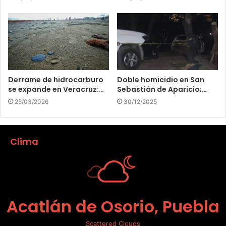
Derrame de hidrocarburo
Doble homicidio en San
se expande en Veracruz:…
Sebastián de Aparicio;…
25/03/2026
30/12/2025
Clima
Acatlán de Osorio, Puebla
Scattered Clouds