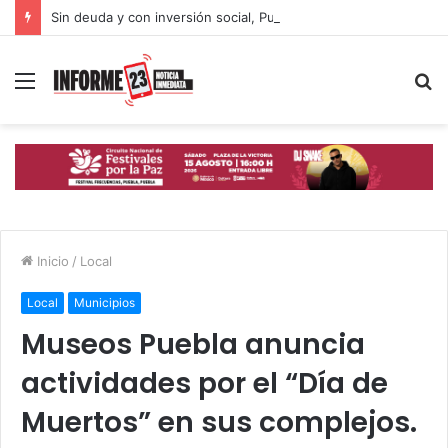
Sin deuda y con inversión social, Puebla avanza hacia un desarrollo con inclusión: Gobierno Estatal
Menú
B
p
Inicio
/
Local
Local
Municipios
Museos Puebla anuncia
actividades por el “Día de
Muertos” en sus complejos.