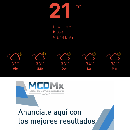
21
℃
32º - 20º
65%
2.44 km/h
32
33
33
34
33
℃
℃
℃
℃
℃
Vie
Sáb
Dom
Lun
Mar