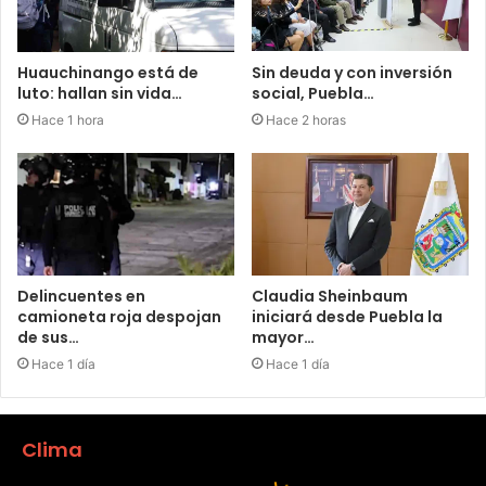
Huauchinango está de
Sin deuda y con inversión
luto: hallan sin vida…
social, Puebla…
Hace 1 hora
Hace 2 horas
Delincuentes en
Claudia Sheinbaum
camioneta roja despojan
iniciará desde Puebla la
de sus…
mayor…
Hace 1 día
Hace 1 día
Clima