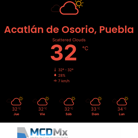
Acatlán de Osorio, Puebla
Scattered Clouds
32
℃
32º - 32º
28%
7 km/h
32
32
32
33
34
℃
℃
℃
℃
℃
Jue
Vie
Sáb
Dom
Lun