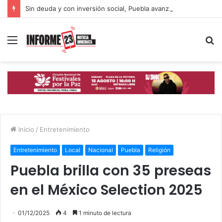
Sin deuda y con inversión social, Puebla avanza hacia un desarrollo con inclusión: Gobierno Estatal
Menú
B
p
Inicio
/
Entretenimiento
Entretenimiento
Local
Nacional
Puebla
Religión
Puebla brilla con 35 preseas
en el México Selection 2025
01/12/2025
4
1 minuto de lectura