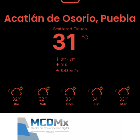
Acatlán de Osorio, Puebla
Scattered Clouds
31
℃
31º - 31º
31%
8.43 km/h
32
32
33
34
33
℃
℃
℃
℃
℃
Vie
Sáb
Dom
Lun
Mar