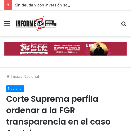
Sin deuda y con inversión social, Puebla avanza hacia un desarrollo con inclusión: Gobierno Estatal
Menú
B
p
Inicio
/
Nacional
Nacional
Corte Suprema perfila
ordenar a la FGR
transparencia en el caso