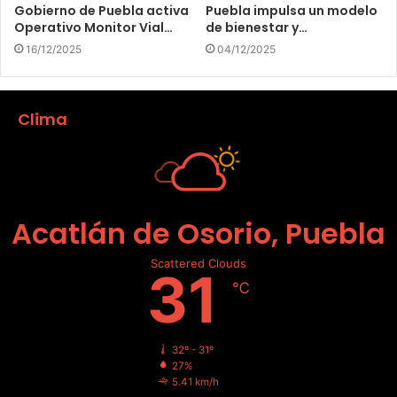
Gobierno de Puebla activa
Puebla impulsa un modelo
Operativo Monitor Vial…
de bienestar y…
16/12/2025
04/12/2025
Clima
Acatlán de Osorio, Puebla
Scattered Clouds
31
℃
32º - 31º
27%
5.41 km/h