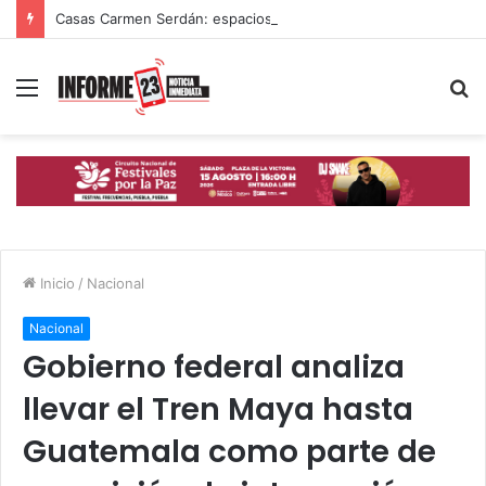
Casas Carmen Serdán: espacios que ayudan a mujeres poblanas a romper ciclos de violencia
Menú
B
p
Inicio
/
Nacional
Nacional
Gobierno federal analiza
llevar el Tren Maya hasta
Guatemala como parte de