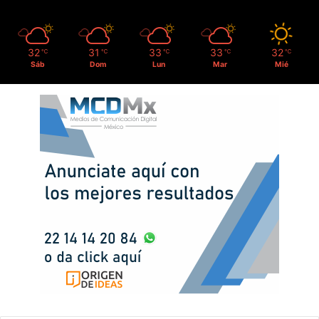
32
31
33
33
32
℃
℃
℃
℃
℃
Sáb
Dom
Lun
Mar
Mié