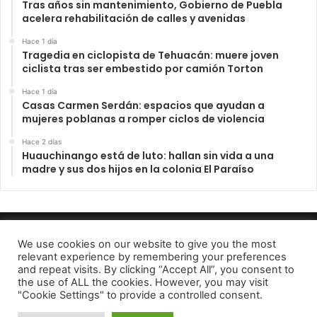
Tras años sin mantenimiento, Gobierno de Puebla
acelera rehabilitación de calles y avenidas
Hace 1 día
Tragedia en ciclopista de Tehuacán: muere joven
ciclista tras ser embestido por camión Torton
Hace 1 día
Casas Carmen Serdán: espacios que ayudan a
mujeres poblanas a romper ciclos de violencia
Hace 2 días
Huauchinango está de luto: hallan sin vida a una
madre y sus dos hijos en la colonia El Paraíso
INFORME23 PERIODICO DIGITAL 2022
We use cookies on our website to give you the most
relevant experience by remembering your preferences
Aviso de Privacidad
and repeat visits. By clicking “Accept All”, you consent to
the use of ALL the cookies. However, you may visit
Facebook
Telegram
"Cookie Settings" to provide a controlled consent.