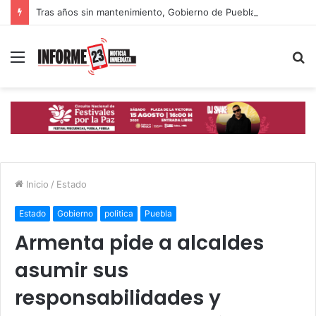
Tras años sin mantenimiento, Gobierno de Puebla acelera rehabilitación de calles y avenidas
Menú
B
p
Inicio
/
Estado
Estado
Gobierno
politica
Puebla
Armenta pide a alcaldes
asumir sus
responsabilidades y