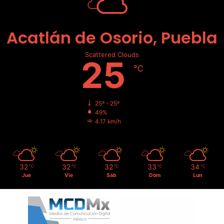
Acatlán de Osorio, Puebla
Scattered Clouds
25
℃
25º - 25º
49%
4.17 km/h
32
32
32
33
34
℃
℃
℃
℃
℃
Jue
Vie
Sáb
Dom
Lun