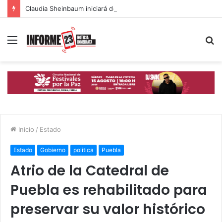
Claudia Sheinbaum iniciará desde Puebla la mayor jornada de reforestación del país
Menú
B
p
Inicio
/
Estado
Estado
Gobierno
politica
Puebla
Atrio de la Catedral de
Puebla es rehabilitado para
preservar su valor histórico