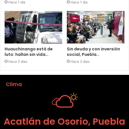
Hace 1 día
Hace 1 día
Huauchinango está de
Sin deuda y con inversión
luto: hallan sin vida…
social, Puebla…
Hace 2 días
Hace 2 días
Clima
Acatlán de Osorio, Puebla