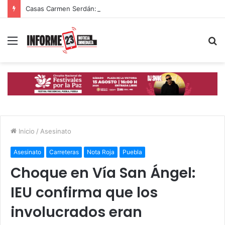
Casas Carmen Serdán: espacios que ayudan a mujeres poblanas a romper ciclos de violencia
Menú
B
p
Inicio
/
Asesinato
Asesinato
Carreteras
Nota Roja
Puebla
Choque en Vía San Ángel:
IEU confirma que los
involucrados eran