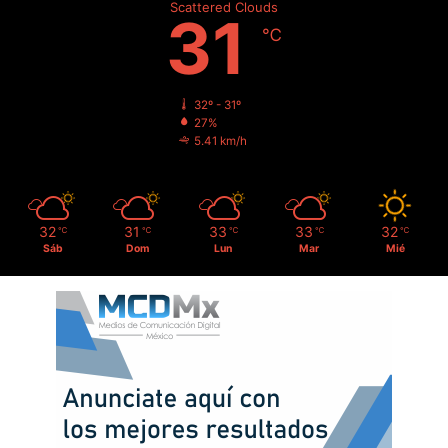
Scattered Clouds
31
℃
32º - 31º
27%
5.41 km/h
32
31
33
33
32
℃
℃
℃
℃
℃
Sáb
Dom
Lun
Mar
Mié