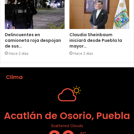
Delincuentes en
Claudia Sheinbaum
camioneta roja despojan
iniciará desde Puebla la
de sus…
mayor…
Hace 2 días
Hace 2 días
Clima
Acatlán de Osorio, Puebla
Scattered Clouds