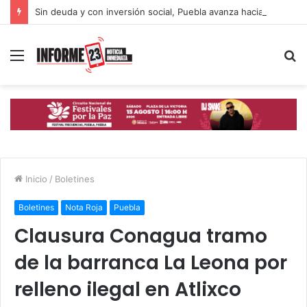
Sin deuda y con inversión social, Puebla avanza hacia un desarrollo con inclusión: Gobierno Estatal
Menú
B
p
Inicio
/
Boletines
Boletines
Nota Roja
Puebla
Clausura Conagua tramo
de la barranca La Leona por
relleno ilegal en Atlixco