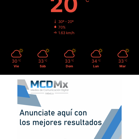
20
℃
30º - 20º
70%
1.63 km/h
30
33
33
34
33
℃
℃
℃
℃
℃
Vie
Sáb
Dom
Lun
Mar