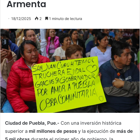
Armenta
18/12/2025
2
1 minuto de lectura
Ciudad de Puebla, Pue.-
Con una inversión histórica
superior a
mil millones de pesos
y la ejecución de
más de
5 mil obras
durante el primer año de gobierno, la