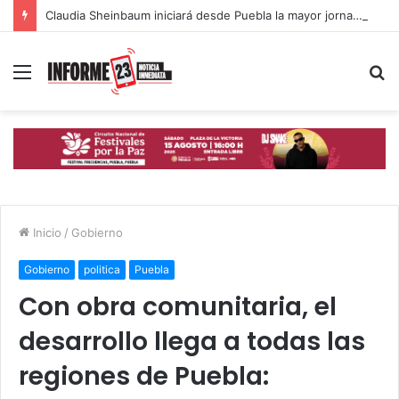
Claudia Sheinbaum iniciará desde Puebla la mayor jornada de reforestación del país
Menú
B
p
Inicio
/
Gobierno
Gobierno
politica
Puebla
Con obra comunitaria, el
desarrollo llega a todas las
regiones de Puebla: