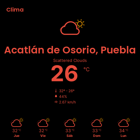
Clima
Acatlán de Osorio, Puebla
Scattered Clouds
26
℃
32º - 26º
44%
2.67 km/h
32
32
33
33
34
℃
℃
℃
℃
℃
Jue
Vie
Sáb
Dom
Lun