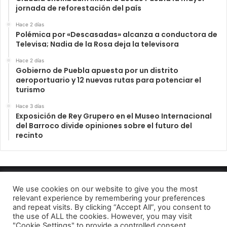
jornada de reforestación del país
Hace 2 días
Polémica por «Descasadas» alcanza a conductora de
Televisa; Nadia de la Rosa deja la televisora
Hace 2 días
Gobierno de Puebla apuesta por un distrito
aeroportuario y 12 nuevas rutas para potenciar el
turismo
Hace 3 días
Exposición de Rey Grupero en el Museo Internacional
del Barroco divide opiniones sobre el futuro del
recinto
INFORME23 PERIODICO DIGITAL 2022
We use cookies on our website to give you the most
relevant experience by remembering your preferences
Aviso de Privacidad
and repeat visits. By clicking “Accept All”, you consent to
the use of ALL the cookies. However, you may visit
Facebook
Telegram
"Cookie Settings" to provide a controlled consent.