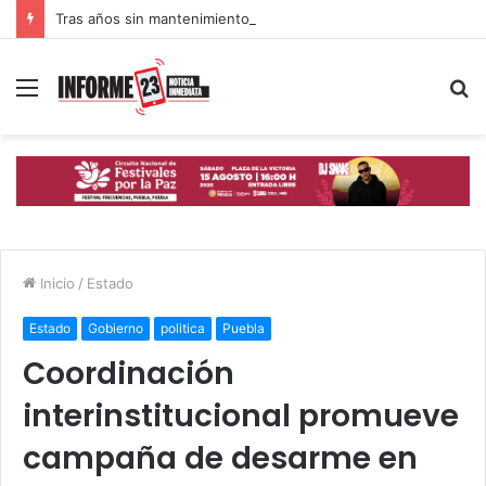
Tras años sin mantenimiento, Gobierno de Puebla acelera rehabilitación de calles y avenidas
Menú
B
p
Inicio
/
Estado
Estado
Gobierno
politica
Puebla
Coordinación
interinstitucional promueve
campaña de desarme en