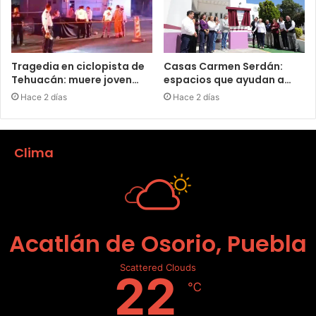
Tragedia en ciclopista de
Casas Carmen Serdán:
Tehuacán: muere joven…
espacios que ayudan a…
Hace 2 días
Hace 2 días
Clima
Acatlán de Osorio, Puebla
Scattered Clouds
22
℃