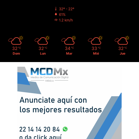
32º - 22º
61%
1.2 km/h
32
32
34
33
32
℃
℃
℃
℃
℃
Dom
Lun
Mar
Mié
Jue