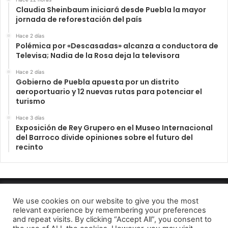
Claudia Sheinbaum iniciará desde Puebla la mayor
jornada de reforestación del país
Hace 2 días
Polémica por «Descasadas» alcanza a conductora de
Televisa; Nadia de la Rosa deja la televisora
Hace 2 días
Gobierno de Puebla apuesta por un distrito
aeroportuario y 12 nuevas rutas para potenciar el
turismo
Hace 3 días
Exposición de Rey Grupero en el Museo Internacional
del Barroco divide opiniones sobre el futuro del
recinto
INFORME23 PERIODICO DIGITAL 2022
We use cookies on our website to give you the most
relevant experience by remembering your preferences
Aviso de Privacidad
and repeat visits. By clicking “Accept All”, you consent to