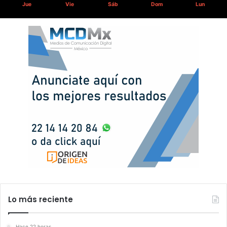
Jue
Vie
Sáb
Dom
Lun
Lo más reciente
Hace 22 horas