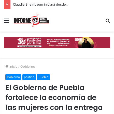
Claudia Sheinbaum iniciará desde Puebla la mayor jornada de reforestación del país
Menú
B
p
Inicio
/
Gobierno
Gobierno
politica
Puebla
El Gobierno de Puebla
fortalece la economía de
las mujeres con la entrega