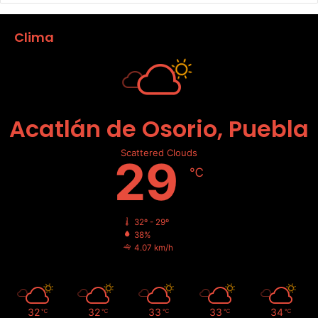
Clima
Acatlán de Osorio, Puebla
Scattered Clouds
29
℃
32º - 29º
38%
4.07 km/h
32
32
33
33
34
℃
℃
℃
℃
℃