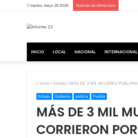
martes, mayo 26 2026
Noticias de última hora
INICIO
LOCAL
NACIONAL
INTERNACIONAL
Inicio
/
Estado
/
MÁS DE 3 MIL MUJERES POBLANA
Estado
Gobierno
politica
Puebla
MÁS DE 3 MIL 
CORRIERON POR 