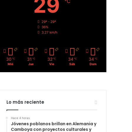
29
℃
29º - 29º
36%
3.27 km/h
30
31
32
34
34
℃
℃
℃
℃
℃
Mié
Jue
Vie
Sáb
Dom
Lo más reciente
Hace 4 horas
Jóvenes poblanos brillan en Alemania y
Camboya con proyectos culturales y