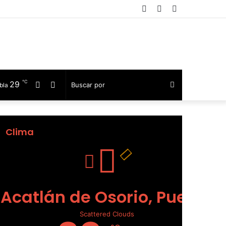
Facebook
Telegram
Barra
lateral
℃
29
Facebook
Telegram
Buscar
bla
por
Clima
Acatlán de Osorio, Puebla
Scattered Clouds