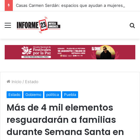
Casas Carmen Serdán: espacios que ayudan a mujeres poblanas a romper ciclos de violencia
Menú
B
p
Inicio
/
Estado
Estado
Gobierno
politica
Puebla
Más de 4 mil elementos
resguardarán a familias
durante Semana Santa en