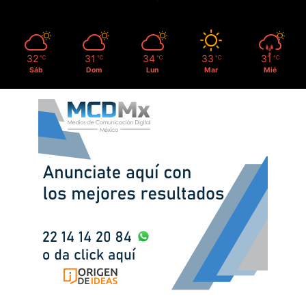
32
31
34
33
31
℃
℃
℃
℃
℃
Sáb
Dom
Lun
Mar
Mié