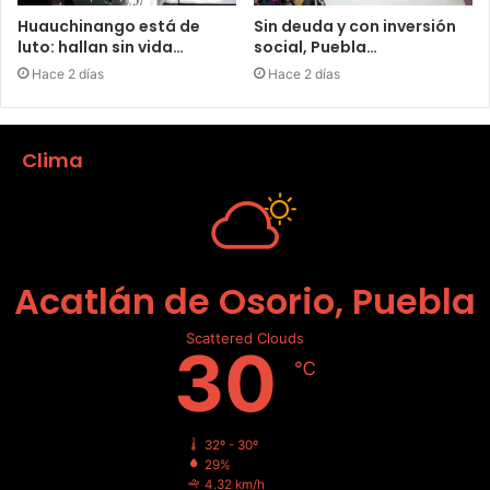
Huauchinango está de
Sin deuda y con inversión
luto: hallan sin vida…
social, Puebla…
Hace 2 días
Hace 2 días
Clima
Acatlán de Osorio, Puebla
Scattered Clouds
30
℃
32º - 30º
29%
4.32 km/h