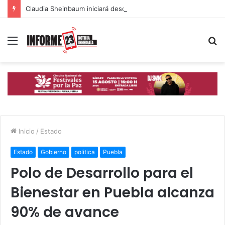
Claudia Sheinbaum iniciará desde Puebla la mayor jornada de reforestación del país
Menú
B
p
Inicio
/
Estado
Estado
Gobierno
politica
Puebla
Polo de Desarrollo para el
Bienestar en Puebla alcanza
90% de avance