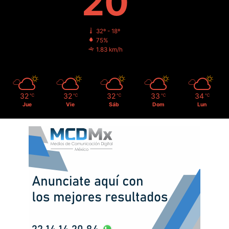
20
32º - 18º
75%
1.83 km/h
32
32
32
33
34
℃
℃
℃
℃
℃
Jue
Vie
Sáb
Dom
Lun