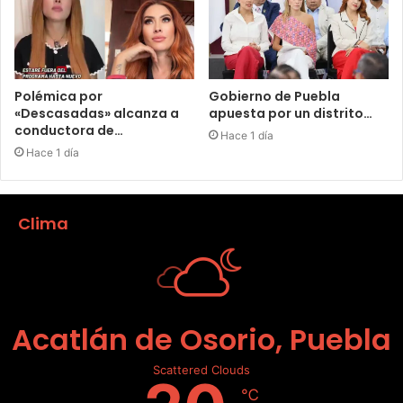
Polémica por
Gobierno de Puebla
«Descasadas» alcanza a
apuesta por un distrito…
conductora de…
Hace 1 día
Hace 1 día
Clima
Acatlán de Osorio, Puebla
Scattered Clouds
℃