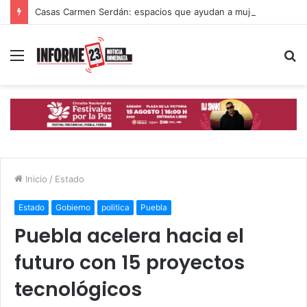
Casas Carmen Serdán: espacios que ayudan a mujeres poblanas a romper ciclos de violencia
Menú
B
p
Inicio
/
Estado
Estado
Gobierno
politica
Puebla
Puebla acelera hacia el
futuro con 15 proyectos
tecnológicos