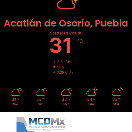
Acatlán de Osorio, Puebla
Scattered Clouds
31
℃
31º - 31º
28%
7.35 km/h
31
33
33
34
33
℃
℃
℃
℃
℃
Vie
Sáb
Dom
Lun
Mar