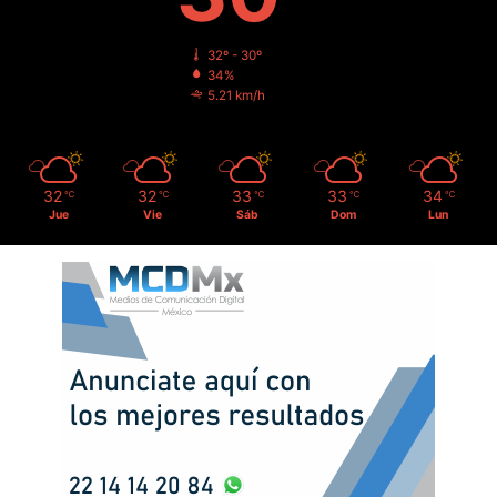
32º - 30º
34%
5.21 km/h
32
32
33
33
34
℃
℃
℃
℃
℃
Jue
Vie
Sáb
Dom
Lun