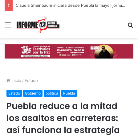
Claudia Sheinbaum iniciará desde Puebla la mayor jornada de reforestación del país
Menú
B
p
Inicio
/
Estado
Estado
Gobierno
politica
Puebla
Puebla reduce a la mitad
los asaltos en carreteras:
así funciona la estrategia