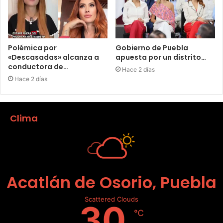
Polémica por
Gobierno de Puebla
«Descasadas» alcanza a
apuesta por un distrito…
conductora de…
Hace 2 días
Hace 2 días
Clima
Acatlán de Osorio, Puebla
Scattered Clouds
30
℃