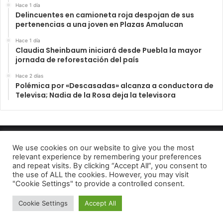
Hace 1 día
Delincuentes en camioneta roja despojan de sus
pertenencias a una joven en Plazas Amalucan
Hace 1 día
Claudia Sheinbaum iniciará desde Puebla la mayor
jornada de reforestación del país
Hace 2 días
Polémica por «Descasadas» alcanza a conductora de
Televisa; Nadia de la Rosa deja la televisora
INFORME23 PERIODICO DIGITAL 2022
We use cookies on our website to give you the most
relevant experience by remembering your preferences
Aviso de Privacidad
and repeat visits. By clicking “Accept All”, you consent to
the use of ALL the cookies. However, you may visit
Facebook
Telegram
"Cookie Settings" to provide a controlled consent.
Cookie Settings
Accept All