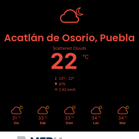
Acatlán de Osorio, Puebla
Scattered Clouds
22
℃
22º - 22º
61%
2.62 km/h
31
33
33
34
34
℃
℃
℃
℃
℃
Vie
Sáb
Dom
Lun
Mar