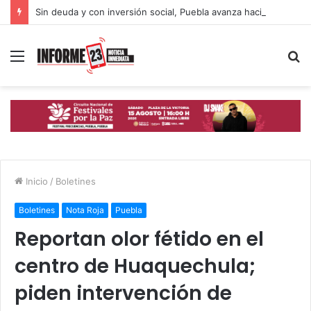
Sin deuda y con inversión social, Puebla avanza hacia un desarrollo con inclusión: Gobierno Estatal
Menú
B
p
Inicio
/
Boletines
Boletines
Nota Roja
Puebla
Reportan olor fétido en el
centro de Huaquechula;
piden intervención de