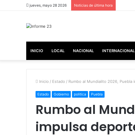
jueves, mayo 28 2026
Noticias de última hora
INICIO
LOCAL
NACIONAL
INTERNACIONAL
Inicio
/
Estado
/
Rumbo al Mundialito 2026, Puebla im
Estado
Gobierno
politica
Puebla
Rumbo al Mundi
impulsa deporte