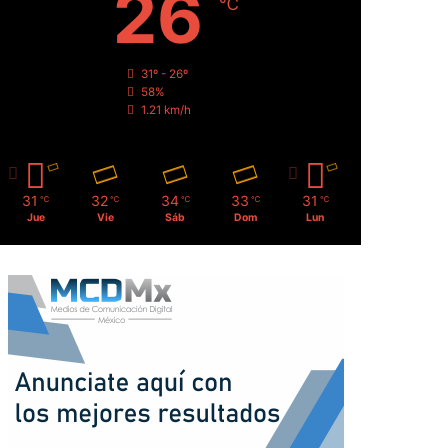
26
℃
31º - 26º
58%
1.21 km/h
31
32
34
33
31
℃
℃
℃
℃
℃
Jue
Vie
Sáb
Dom
Lun