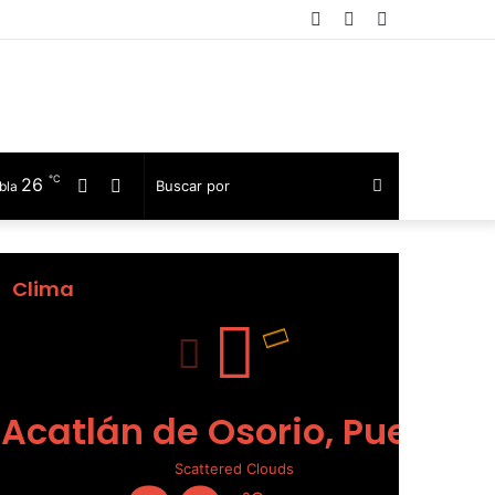
Facebook
Telegram
Barra
lateral
℃
26
Facebook
Telegram
Buscar
bla
por
Clima
Acatlán de Osorio, Puebla
Scattered Clouds