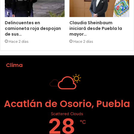
Delincuentes en
Claudia Sheinbaum
camioneta roja despojan
iniciará desde Puebla la
de sus…
mayor…
Hace 2 días
Hace 2 días
Clima
Acatlán de Osorio, Puebla
Scattered Clouds
28
℃