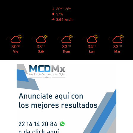
30º - 28º
37%
3.64 km/h
30
33
33
34
33
℃
℃
℃
℃
℃
Vie
Sáb
Dom
Lun
Mar