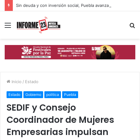
Sin deuda y con inversión social, Puebla avanza hacia un desarrollo con inclusión: Gobierno Estatal
Menú
B
p
Inicio
/
Estado
Estado
Gobierno
politica
Puebla
SEDIF y Consejo
Coordinador de Mujeres
Empresarias impulsan