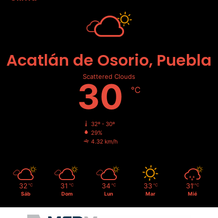
Acatlán de Osorio, Puebla
Scattered Clouds
30
℃
32º - 30º
29%
4.32 km/h
32
31
34
33
31
℃
℃
℃
℃
℃
Sáb
Dom
Lun
Mar
Mié