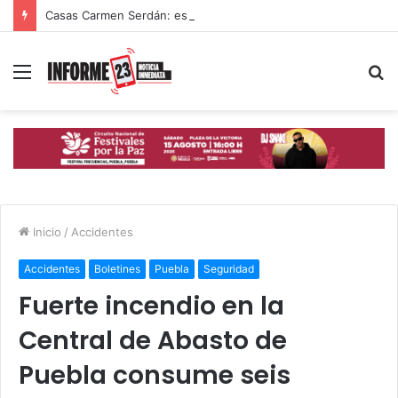
Casas Carmen Serdán: espacios que ayudan a mujeres poblanas a romper ciclos de violencia
Menú
B
p
Inicio
/
Accidentes
Accidentes
Boletines
Puebla
Seguridad
Fuerte incendio en la
Central de Abasto de
Puebla consume seis