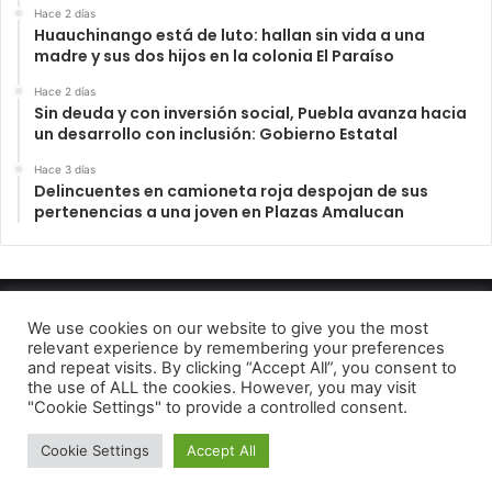
Hace 2 días
Huauchinango está de luto: hallan sin vida a una
madre y sus dos hijos en la colonia El Paraíso
Hace 2 días
Sin deuda y con inversión social, Puebla avanza hacia
un desarrollo con inclusión: Gobierno Estatal
Hace 3 días
Delincuentes en camioneta roja despojan de sus
pertenencias a una joven en Plazas Amalucan
INFORME23 PERIODICO DIGITAL 2022
We use cookies on our website to give you the most
relevant experience by remembering your preferences
Aviso de Privacidad
and repeat visits. By clicking “Accept All”, you consent to
the use of ALL the cookies. However, you may visit
Facebook
Telegram
"Cookie Settings" to provide a controlled consent.
Cookie Settings
Accept All