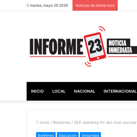
martes, mayo 26 2026
Noticias de última hora
INICIO
LOCAL
NACIONAL
INTERNACIONAL
Inicio
/
Boletines
/
SEP adelanta fin del ciclo escol
Boletines
Educación
Seguridad