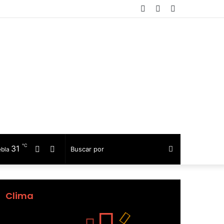
Facebook
Telegram
Barra
lateral
℃
31
Facebook
Telegram
Buscar
ebla
por
Clima