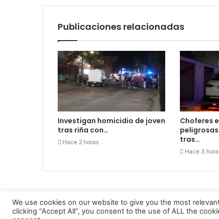
Publicaciones relacionadas
Investigan homicidio de joven
Choferes e
tras riña con…
peligrosa
tras…
Hace 2 horas
Hace 3 hora
We use cookies on our website to give you the most relevan
clicking “Accept All”, you consent to the use of ALL the cook
INFORME23 PERIODICO DIGITAL 2022