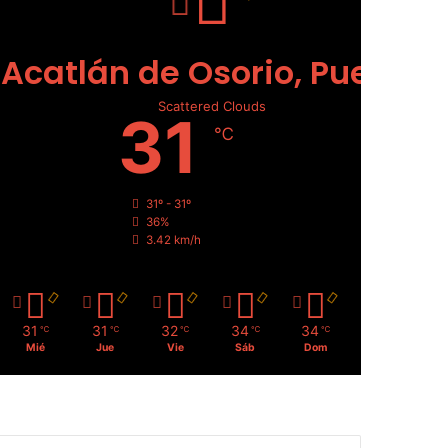
Acatlán de Osorio, Puebla
Scattered Clouds
31
℃
31º - 31º
36%
3.42 km/h
31
31
32
34
34
℃
℃
℃
℃
℃
Mié
Jue
Vie
Sáb
Dom