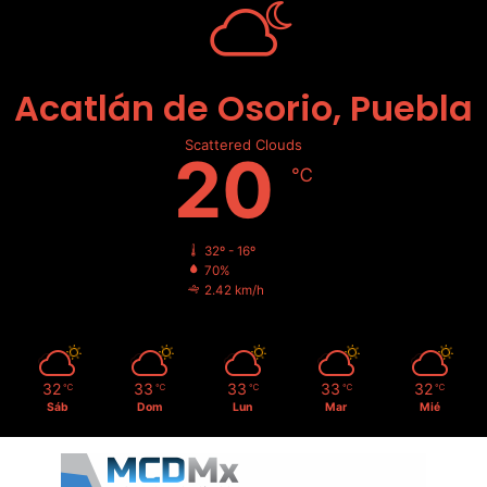
Acatlán de Osorio, Puebla
Scattered Clouds
20
℃
32º - 16º
70%
2.42 km/h
32
33
33
33
32
℃
℃
℃
℃
℃
Sáb
Dom
Lun
Mar
Mié