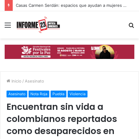
Casas Carmen Serdán: espacios que ayudan a mujeres poblanas a romper ciclos de violencia
Menú
B
p
Inicio
/
Asesinato
Asesinato
Nota Roja
Puebla
Violencia
Encuentran sin vida a
colombianos reportados
como desaparecidos en