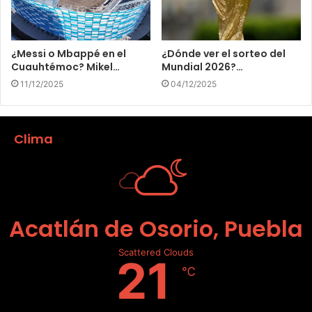
¿Messi o Mbappé en el
¿Dónde ver el sorteo del
Cuauhtémoc? Mikel…
Mundial 2026?…
11/12/2025
04/12/2025
Clima
Acatlán de Osorio, Puebla
Scattered Clouds
21
℃