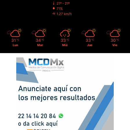
21º - 21º
71%
1.27 km/h
31
34
33
33
30
℃
℃
℃
℃
℃
Lun
Mar
Mié
Jue
Vie