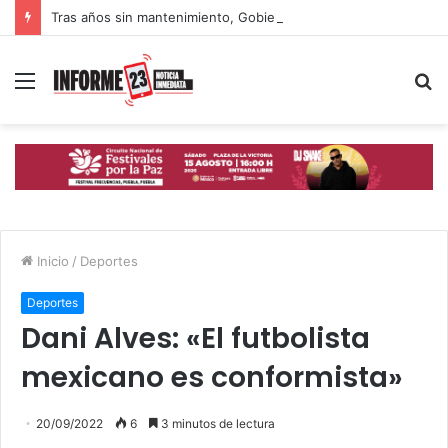
Tras años sin mantenimiento, Gobierno de Puebla acelera rehabilitación de calles y avenidas
Menú
B
p
Inicio
/
Deportes
Deportes
Dani Alves: «El futbolista
mexicano es conformista»
20/09/2022
6
3 minutos de lectura