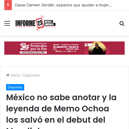
Casas Carmen Serdán: espacios que ayudan a mujeres poblanas a romper ciclos de violencia
Menú
B
p
Inicio
/
Deportes
Deportes
México no sabe anotar y la
leyenda de Memo Ochoa
los salvó en el debut del