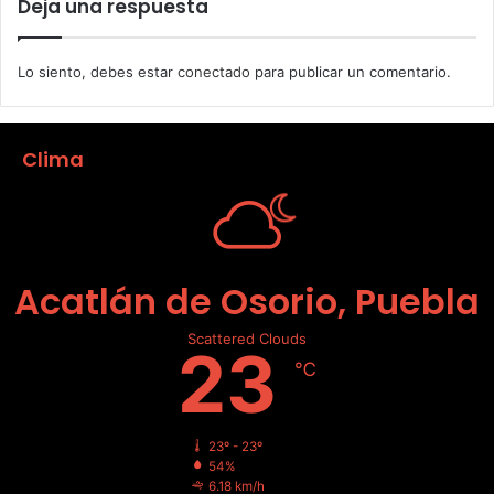
Deja una respuesta
Lo siento, debes estar
conectado
para publicar un comentario.
Clima
Acatlán de Osorio, Puebla
Scattered Clouds
23
℃
23º - 23º
54%
6.18 km/h