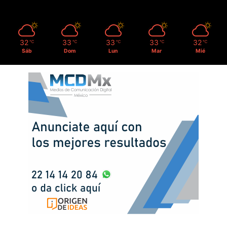
32
33
33
33
32
℃
℃
℃
℃
℃
Sáb
Dom
Lun
Mar
Mié