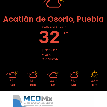
Acatlán de Osorio, Puebla
Scattered Clouds
32
℃
32º - 32º
26%
7.26 km/h
32
31
33
33
32
℃
℃
℃
℃
℃
Sáb
Dom
Lun
Mar
Mié