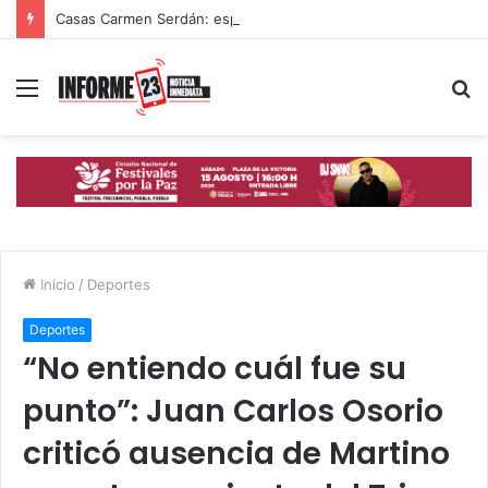
Casas Carmen Serdán: espacios que ayudan a mujeres poblanas a romper ciclos de violencia
Menú
B
p
Inicio
/
Deportes
Deportes
“No entiendo cuál fue su
punto”: Juan Carlos Osorio
criticó ausencia de Martino