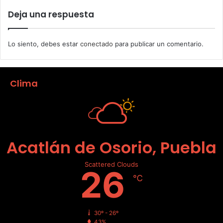
Deja una respuesta
Lo siento, debes estar
conectado
para publicar un comentario.
Clima
Acatlán de Osorio, Puebla
Scattered Clouds
26
℃
30º - 26º
43%