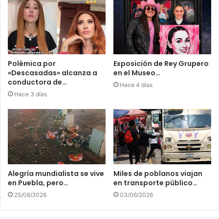
Polémica por
Exposición de Rey Grupero
«Descasadas» alcanza a
en el Museo…
conductora de…
Hace 4 días
Hace 3 días
Alegría mundialista se vive
Miles de poblanos viajan
en Puebla, pero…
en transporte público…
25/06/2026
03/06/2026