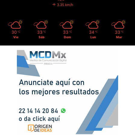
3.35 km/h
30
33
33
34
33
℃
℃
℃
℃
℃
Vie
Sáb
Dom
Lun
Mar