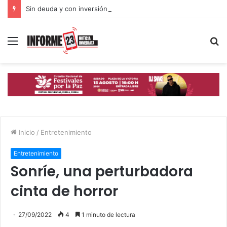
Sin deuda y con inversión social, Puebla avanza hacia un desarrollo con inclusión: Gobierno Estatal
Menú
B
p
Inicio
/
Entretenimiento
Entretenimiento
Sonríe, una perturbadora
cinta de horror
27/09/2022
4
1 minuto de lectura