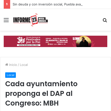
Sin deuda y con inversión social, Puebla avanza hacia un desarrollo con inclusión: Gobierno Estatal
Menú
B
p
Inicio
/
Local
Local
Cada ayuntamiento
proponga el DAP al
Congreso: MBH