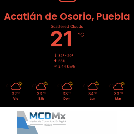
Acatlán de Osorio, Puebla
Scattered Clouds
21
℃
32º - 20º
65%
2.44 km/h
32
33
33
34
33
℃
℃
℃
℃
℃
Vie
Sáb
Dom
Lun
Mar