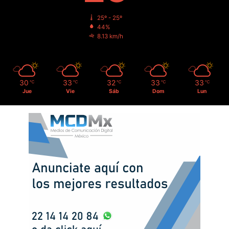
25º - 25º
44%
8.13 km/h
30
33
32
33
33
℃
℃
℃
℃
℃
Jue
Vie
Sáb
Dom
Lun