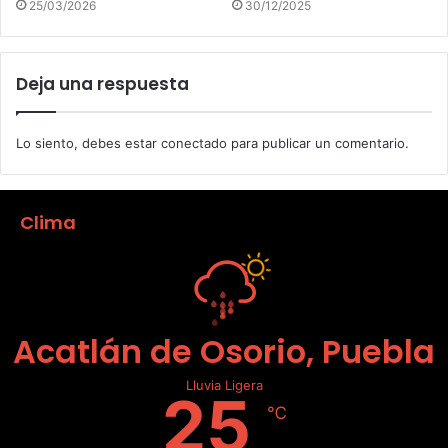
25/03/2026
30/12/2025
Deja una respuesta
Lo siento, debes estar
conectado
para publicar un comentario.
Clima
Acatlán de Osorio, Puebla
Lluvia Ligera
25
℃