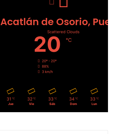
Acatlán de Osorio, Puebla
Scattered Clouds
20
℃
20º - 20º
88%
3 km/h
31
32
33
34
33
℃
℃
℃
℃
℃
Jue
Vie
Sáb
Dom
Lun