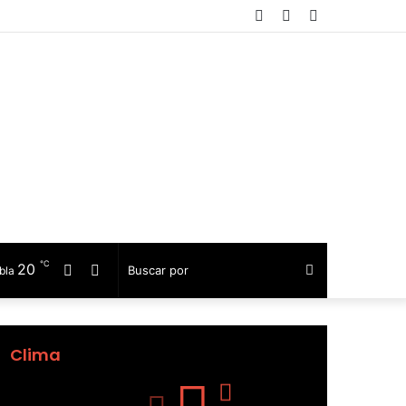
Facebook
Telegram
Barra
lateral
℃
20
Facebook
Telegram
Buscar
bla
por
Clima