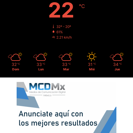
22
℃
32º - 20º
61%
2.21 km/h
32
33
33
31
34
℃
℃
℃
℃
℃
Dom
Lun
Mar
Mié
Jue