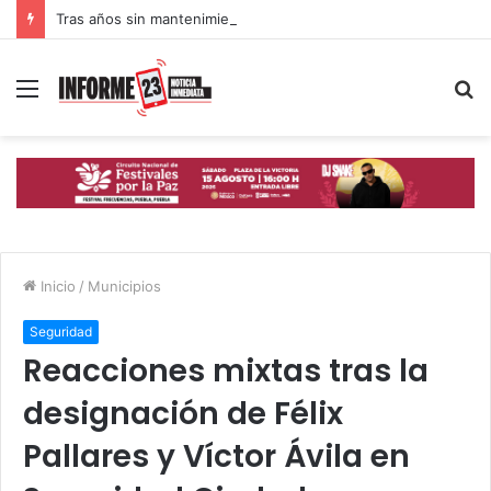
Tras años sin mantenimiento, Gobierno de Puebla acelera rehabilitación de calles y avenidas
Menú
B
p
Inicio
/
Municipios
Seguridad
Reacciones mixtas tras la
designación de Félix
Pallares y Víctor Ávila en