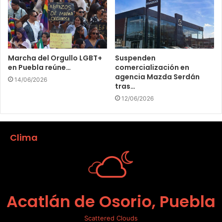
Marcha del Orgullo LGBT+
Suspenden
en Puebla reúne…
comercialización en
agencia Mazda Serdán
14/06/2026
tras…
12/06/2026
Clima
Acatlán de Osorio, Puebla
Scattered Clouds