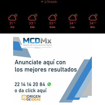
2.76 km/h
31
33
33
34
34
℃
℃
℃
℃
℃
Vie
Sáb
Dom
Lun
Mar