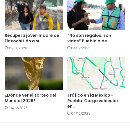
Recupera joven madre de
“No son regalos, son
Eloxochitlán a su…
vidas” Puebla pide…
15/01/2026
04/12/2025
¿Dónde ver el sorteo del
Tráfico en la México–
Mundial 2026?…
Puebla: Carga vehicular
en…
04/12/2025
04/12/2025