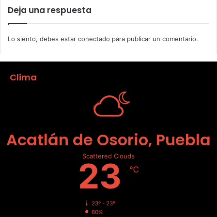
Deja una respuesta
Lo siento, debes estar
conectado
para publicar un comentario.
Clima
Acatlán de Osorio, Puebla
Scattered Clouds
23
℃
23º - 23º
60%