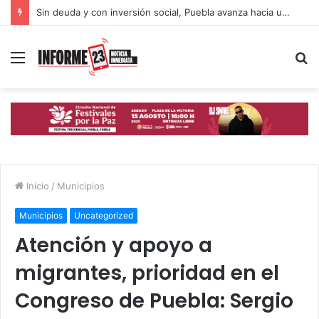
Sin deuda y con inversión social, Puebla avanza hacia un desarrollo con inclusión: Gobierno Estatal
Menú
B
p
Inicio
/
Municipios
Municipios
Uncategorized
Atención y apoyo a
migrantes, prioridad en el
Congreso de Puebla: Sergio