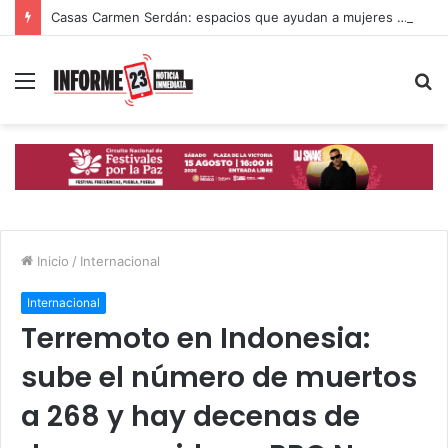
Casas Carmen Serdán: espacios que ayudan a mujeres poblanas a romper ciclos de violencia
Menú
B
p
Inicio
/
Internacional
Internacional
Terremoto en Indonesia:
sube el número de muertos
a 268 y hay decenas de