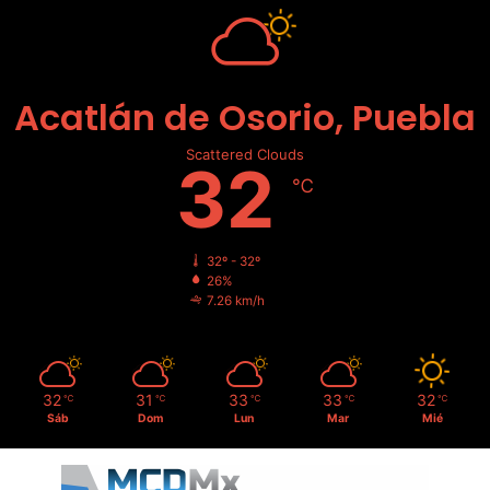
Acatlán de Osorio, Puebla
Scattered Clouds
32
℃
32º - 32º
26%
7.26 km/h
32
31
33
33
32
℃
℃
℃
℃
℃
Sáb
Dom
Lun
Mar
Mié