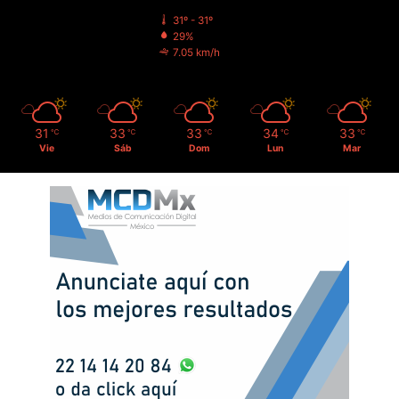
31º - 31º
29%
7.05 km/h
31
33
33
34
33
℃
℃
℃
℃
℃
Vie
Sáb
Dom
Lun
Mar