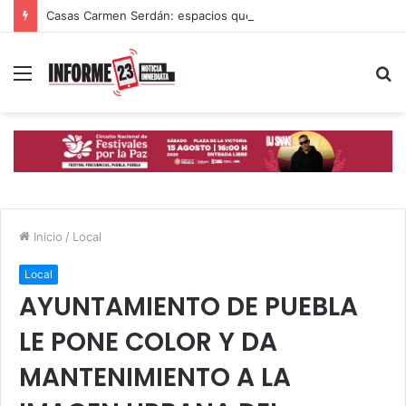
Casas Carmen Serdán: espacios que ayudan a mujeres poblanas a romper ciclos de violencia
Menú
B
p
Inicio
/
Local
Local
AYUNTAMIENTO DE PUEBLA
LE PONE COLOR Y DA
MANTENIMIENTO A LA