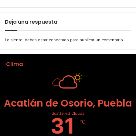
Deja una respuesta
Lo siento, debes estar
conectado
para publicar un comentario.
Clima
Acatlán de Osorio, Puebla
Scattered Clouds
31
℃