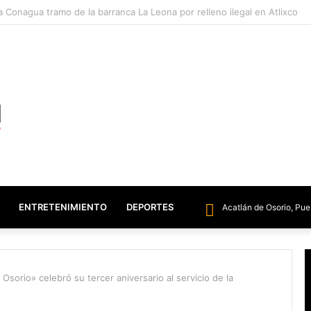
ntensifica vigilancia sanitaria para prevenir el gusano barrenador del g
ENTRETENIMIENTO
DEPORTES
Acatlán de Osorio, Pue
sorio» celebró su tercer aniversario al servicio de la