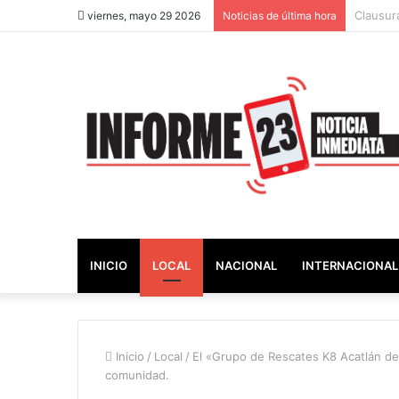
Puebla i
viernes, mayo 29 2026
Noticias de última hora
INICIO
LOCAL
NACIONAL
INTERNACIONAL
Inicio
/
Local
/
El «Grupo de Rescates K8 Acatlán de O
comunidad.