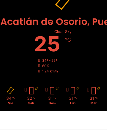
Acatlán de Osorio, Puebla
Clear Sky
25
℃
34º - 25º
60%
1.24 km/h
34
32
31
31
31
℃
℃
℃
℃
℃
Vie
Sáb
Dom
Lun
Mar