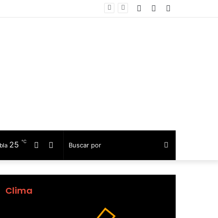
Facebook
Telegram
Barra
anado
lateral
℃
25
Facebook
Telegram
Buscar
bla
por
Clima