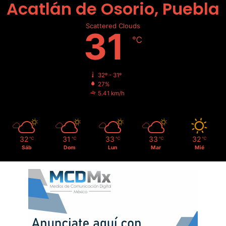
Acatlán de Osorio, Puebla
Scattered Clouds
31
℃
32º - 31º
27%
5.41 km/h
32
31
33
33
32
℃
℃
℃
℃
℃
Sáb
Dom
Lun
Mar
Mié