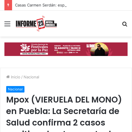
Casas Carmen Serdán: espacios que ayudan a mujeres poblanas a romper ciclos de violencia
Menú
B
p
Inicio
/
Nacional
Nacional
Mpox (VIERUELA DEL MONO)
en Puebla: La Secretaría de
Salud confirma 2 casos